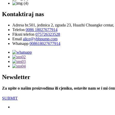
Kontaktiraj nas
Adresa
br.501, jedinica 2, zgrada 23, Huazhi Chuangke centar
Telefon
0086 18027677914
Fiksni telefon
075726323528
Email
alice@ybbpump.com
Whatsapp
008618027677914
Newsletter
Za upite o našim proizvodima ili cjeniku, ostavite nam se i mi će
SUBMIT