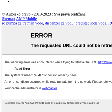
© Autorsko pravo - 2010-2023 : Sva prava pridržana.
Sitemap
-
AMP Mobile
ro pumpa za tretman vode
,
dispenzer za vodu
,
prečistač soda vode
,
RO