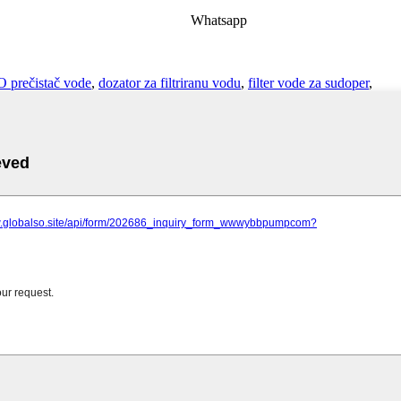
Whatsapp
 prečistač vode
,
dozator za filtriranu vodu
,
filter vode za sudoper
,