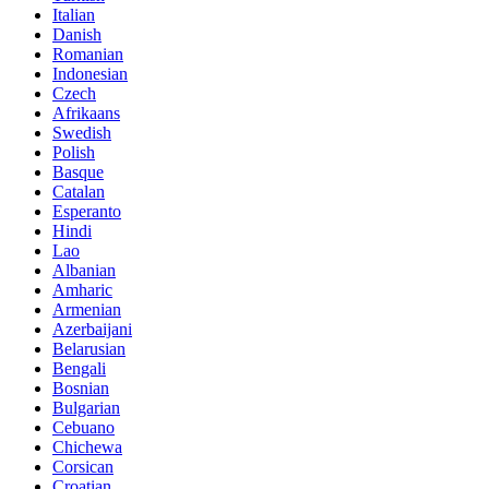
Italian
Danish
Romanian
Indonesian
Czech
Afrikaans
Swedish
Polish
Basque
Catalan
Esperanto
Hindi
Lao
Albanian
Amharic
Armenian
Azerbaijani
Belarusian
Bengali
Bosnian
Bulgarian
Cebuano
Chichewa
Corsican
Croatian