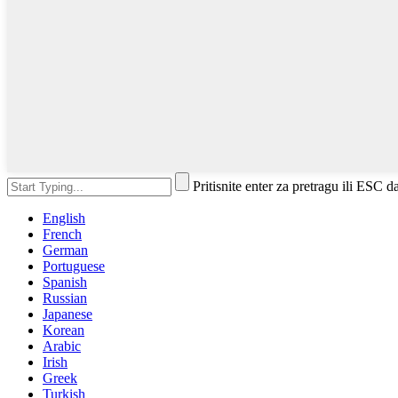
Pritisnite enter za pretragu ili ESC d
English
French
German
Portuguese
Spanish
Russian
Japanese
Korean
Arabic
Irish
Greek
Turkish