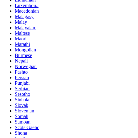
Luxembou..
Macedonian
Malagasy
Malay
Malayalam
Maltese
Maori
Marathi
Mongolian
Burmese
Nepali
Norwegian
Pashto
Persian
Punjabi
Serbian
Sesotho
Sinhala
Slovak
Slovenian
Somali
Samoan
Scots Gaelic
Shona